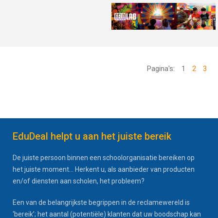
Pagina's:
1
2
3
EduDeal helpt u aan het juiste bereik
De juiste persoon binnen een schoolorganisatie bereiken op
het juiste moment... Herkent u, als aanbieder van producten
en/of diensten aan scholen, het probleem?
Een van de belangrijkste begrippen in de reclamewereld is
‘bereik’; het aantal (potentiële) klanten dat uw boodschap kan