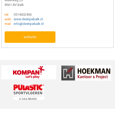
Meerweg 23
8561 AV Balk
tel.
0514602406
web.
www.destipebalk.nl
mail.
info@destipebalk.nl
website