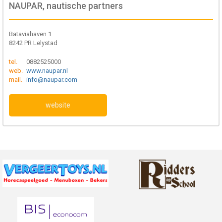
NAUPAR, nautische partners
Bataviahaven 1
8242 PR Lelystad
tel.
0882525000
web.
www.naupar.nl
mail.
info@naupar.com
website