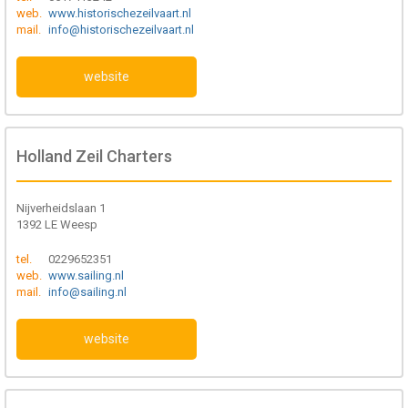
web.
www.historischezeilvaart.nl
mail.
info@historischezeilvaart.nl
website
Holland Zeil Charters
Nijverheidslaan 1
1392 LE Weesp
tel.
0229652351
web.
www.sailing.nl
mail.
info@sailing.nl
website