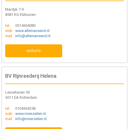
Mardyk 7-9
8581 KG Elahuizen
tel.
0514604080
web.
www.allemansend.nl
mail.
info@allemansend.nl
website
BV Rijnreederij Helena
Leuvehaven 50
3011 EA Rotterdam
tel.
0104364258
web.
www.rivierzeilen.nl
mail.
info@rivierzeilen.nl