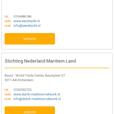
tel.
0104486186
web.
www.eendracht.nl
mail.
info@eendracht.nl
website
Stichting Nederland Maritiem Land
Beurs - World Trade Center, Beursplein 37
3011 AA Rotterdam
tel.
0102052720
web.
www.dutch-maritime-network.nl
mail.
info@dutch-maritime-network.nl
website