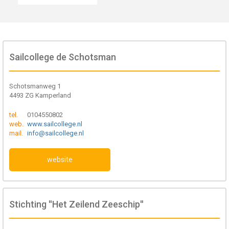
Sailcollege de Schotsman
Schotsmanweg 1
4493 ZG Kamperland
tel.
0104550802
web.
www.sailcollege.nl
mail.
info@sailcollege.nl
website
Stichting ''Het Zeilend Zeeschip''