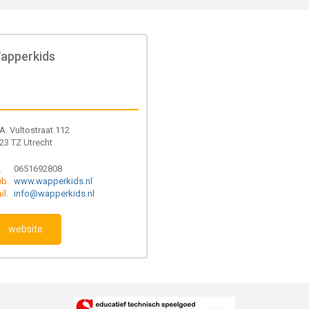
apperkids
A. Vultostraat 112
23 TZ Utrecht
.
0651692808
b.
www.wapperkids.nl
il.
info@wapperkids.nl
website