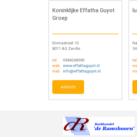
Koninklijke Effatha Guyot
l
Groep
Emmastraat 10
Na
8011 AG Zwolle
54
tel.
0384268590
tel
web.
www.effathaguyot.nl
we
mail.
info@effathaguyot.nl
ma
website