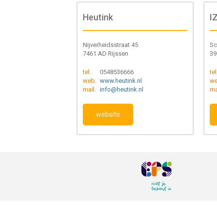
Heutink
I
Nijverheidsstraat 45
Sc
7461 AD Rijssen
39
tel.
0548536666
tel
web.
www.heutink.nl
we
mail.
info@heutink.nl
ma
website