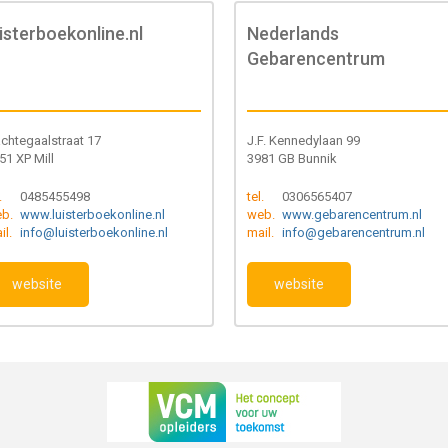
uisterboekonline.nl
Nederlands
Gebarencentrum
chtegaalstraat 17
J.F. Kennedylaan 99
51 XP Mill
3981 GB Bunnik
.
0485455498
tel.
0306565407
b.
www.luisterboekonline.nl
web.
www.gebarencentrum.nl
il.
info@luisterboekonline.nl
mail.
info@gebarencentrum.nl
website
website