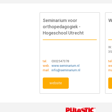
Seminarium voor
W
orthopedagogiek -
Hogeschool Utrecht
W.
35
tel.
0302547378
tel
web.
www.seminarium.nl
we
mail.
info@seminarium.nl
ma
website