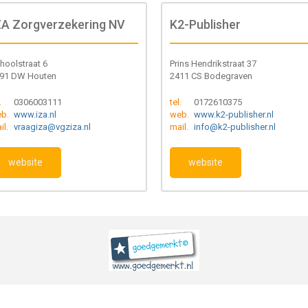
ZA Zorgverzekering NV
K2-Publisher
hoolstraat 6
Prins Hendrikstraat 37
91 DW Houten
2411 CS Bodegraven
.
0306003111
tel.
0172610375
b.
www.iza.nl
web.
www.k2-publisher.nl
il.
vraagiza@vgziza.nl
mail.
info@k2-publisher.nl
website
website