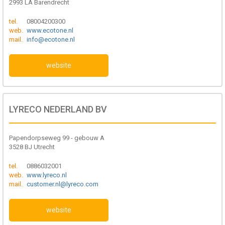
2993 LA Barendrecht
tel.
08004200300
web.
www.ecotone.nl
mail.
info@ecotone.nl
website
LYRECO NEDERLAND BV
Papendorpseweg 99 - gebouw A
3528 BJ Utrecht
tel.
0886032001
web.
www.lyreco.nl
mail.
customer.nl@lyreco.com
website