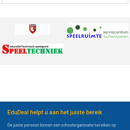
EduDeal helpt u aan het juiste bereik
De juiste persoon binnen een schoolorganisatie bereiken op