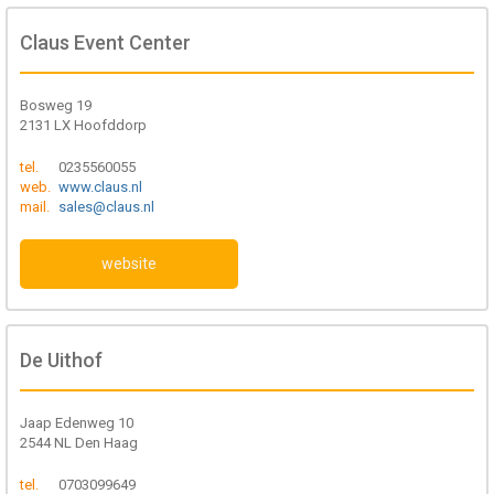
Claus Event Center
Bosweg 19
2131 LX Hoofddorp
tel.
0235560055
web.
www.claus.nl
mail.
sales@claus.nl
website
De Uithof
Jaap Edenweg 10
2544 NL Den Haag
tel.
0703099649