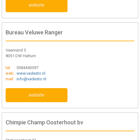
website
Bureau Veluwe Ranger
Veenrand 5
8051 DW Hattum
tel.
0384443097
web.
www.vadesto.nl
mail.
info@vadesto.nl
website
Chimpie Champ Oosterhout bv