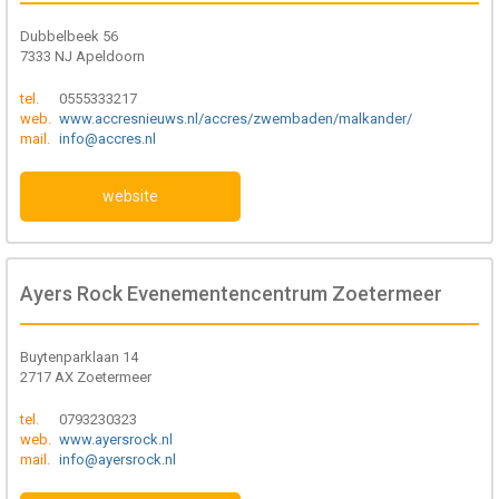
Dubbelbeek 56
7333 NJ Apeldoorn
tel.
0555333217
web.
www.accresnieuws.nl/accres/zwembaden/malkander/
mail.
info@accres.nl
website
Ayers Rock Evenementencentrum Zoetermeer
Buytenparklaan 14
2717 AX Zoetermeer
tel.
0793230323
web.
www.ayersrock.nl
mail.
info@ayersrock.nl