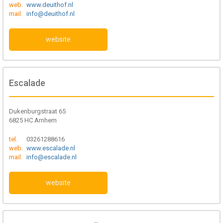
web.
www.deuithof.nl
mail.
info@deuithof.nl
website
Escalade
Dukenburgstraat 65
6825 HC Arnhem
tel.
03261288616
web.
www.escalade.nl
mail.
info@escalade.nl
website