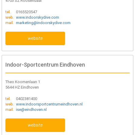
4703 SZ Roosendaal
tel.
0165520547
web.
www.indoorskydive.com
mail.
marketing@indoorskydive.com
website
Indoor-Sportcentrum Eindhoven
Theo Koomenlaan 1
5644 HZ Eindhoven
tel.
0402381400
web.
www.indoorsportcentrumeindhoven.nl
mail.
ise@eindhoven.nl
website