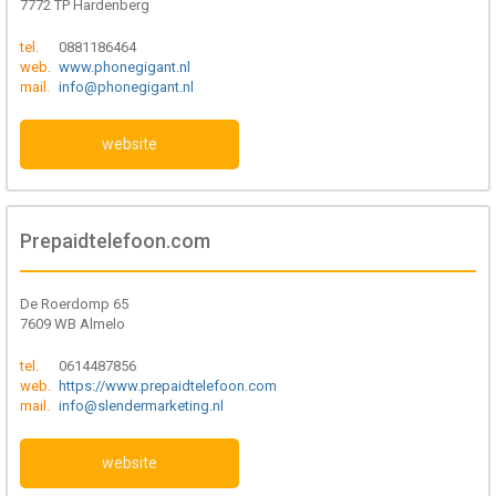
7772 TP Hardenberg
tel.
0881186464
web.
www.phonegigant.nl
mail.
info@phonegigant.nl
website
Prepaidtelefoon.com
De Roerdomp 65
7609 WB Almelo
tel.
0614487856
web.
https://www.prepaidtelefoon.com
mail.
info@slendermarketing.nl
website