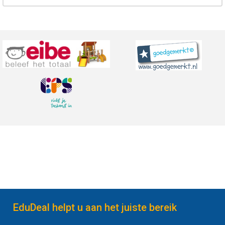
EduDeal helpt u aan het juiste bereik