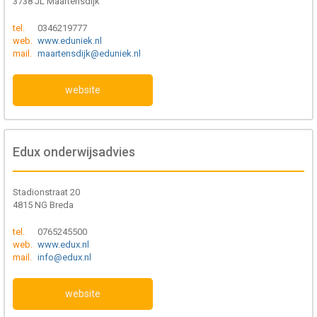
3738 JL Maartensdijk
tel.
0346219777
web.
www.eduniek.nl
mail.
maartensdijk@eduniek.nl
website
Edux onderwijsadvies
Stadionstraat 20
4815 NG Breda
tel.
0765245500
web.
www.edux.nl
mail.
info@edux.nl
website