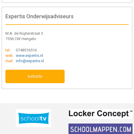
Expertis Onderwijsadviseurs
M.A. de Ruyterstraat 3
7556 CW Hengelo
tel.
0748516516
web.
www.expertis.nl
mail.
info@expertis.nl
website