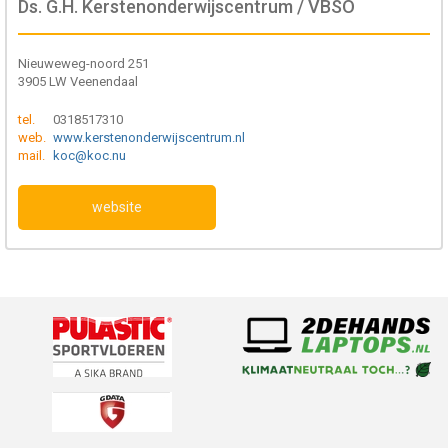
Ds. G.H. Kerstenonderwijscentrum / VBSO
Nieuweweg-noord 251
3905 LW Veenendaal
tel.
0318517310
web.
www.kerstenonderwijscentrum.nl
mail.
koc@koc.nu
website