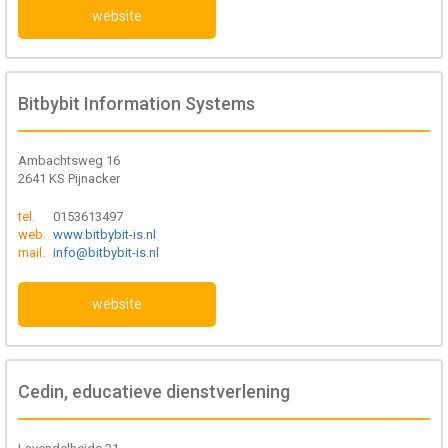
website
Bitbybit Information Systems
Ambachtsweg 16
2641 KS Pijnacker
tel.
0153613497
web.
www.bitbybit-is.nl
mail.
info@bitbybit-is.nl
website
Cedin, educatieve dienstverlening