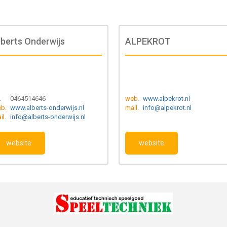
lberts Onderwijs
ALPEKROT
.
0464514646
web.
www.alpekrot.nl
b.
www.alberts-onderwijs.nl
mail.
info@alpekrot.nl
il.
info@alberts-onderwijs.nl
website
website