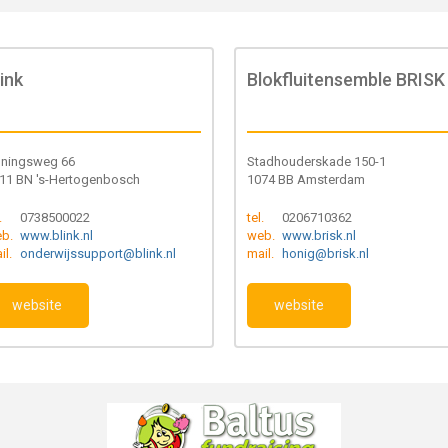
link
Blokfluitensemble BRISK
ningsweg 66
Stadhouderskade 150-1
11 BN 's-Hertogenbosch
1074 BB Amsterdam
.
0738500022
tel.
0206710362
b.
www.blink.nl
web.
www.brisk.nl
il.
onderwijssupport@blink.nl
mail.
honig@brisk.nl
website
website