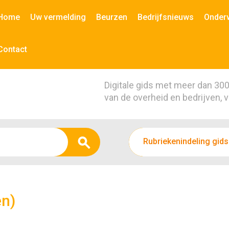
Home
Uw vermelding
Beurzen
Bedrijfsnieuws
Onder
Contact
Digitale gids met meer dan 30
van de overheid en bedrijven, 
Rubriekenindeling gids
en)