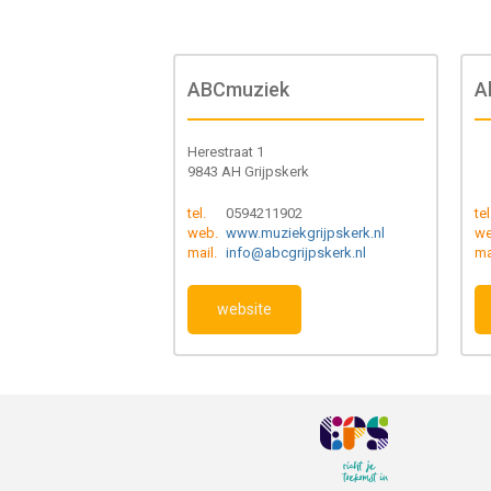
ABCmuziek
A
Herestraat 1
9843 AH Grijpskerk
tel.
0594211902
tel
web.
www.muziekgrijpskerk.nl
we
mail.
info@abcgrijpskerk.nl
ma
website