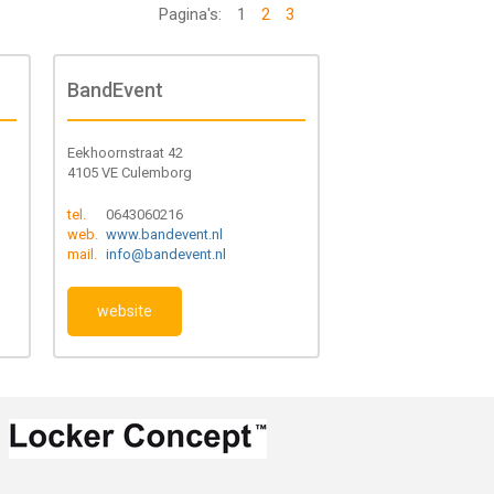
Pagina's:
1
2
3
BandEvent
Eekhoornstraat 42
4105 VE Culemborg
tel.
0643060216
web.
www.bandevent.nl
mail.
info@bandevent.nl
website