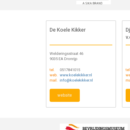
De Koele Kikker
D
v.
Welderingsstraat 46
9035 EA Dronrijp
tel.
0517841015
tel
web.
www.koelekikker.nl
we
mail.
info@koelekikker.nl
ma
website