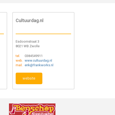
Cultuurdag.nl
Esdoornstraat 3
8021 WB Zwolle
tel.
0384549911
web.
www.cultuurdag.nl
mail.
erik@frankworks.nl
website