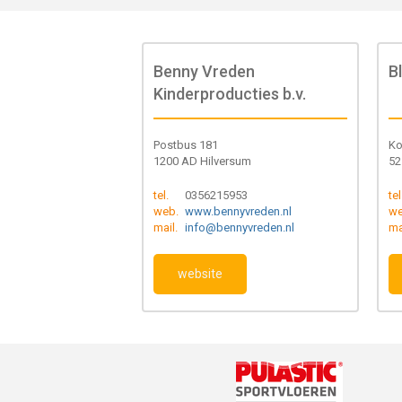
Benny Vreden
B
Kinderproducties b.v.
Postbus 181
Ko
1200 AD Hilversum
52
tel.
0356215953
tel
web.
www.bennyvreden.nl
we
mail.
info@bennyvreden.nl
ma
website