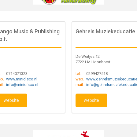
jango Music & Publishing
Gehrels Muziekeducatie
o.f.
De Weitjes 12
7722 LM Hoonhorst
.
0714071323
tel.
0299427518
b.
www.minidisco.nl
web.
www.gehrelsmuziekeducatie
il.
info@minidisco.nl
mail.
info@gehrelsmuziekeducatie
website
website