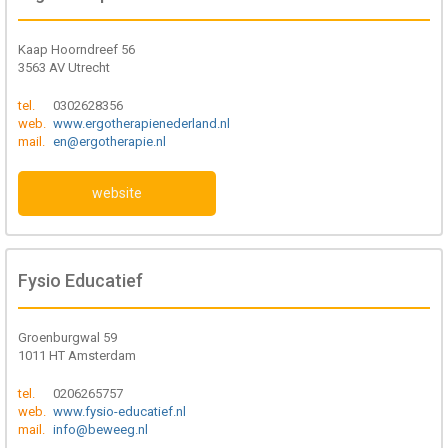
Kaap Hoorndreef 56
3563 AV Utrecht
tel.
0302628356
web.
www.ergotherapienederland.nl
mail.
en@ergotherapie.nl
website
Fysio Educatief
Groenburgwal 59
1011 HT Amsterdam
tel.
0206265757
web.
www.fysio-educatief.nl
mail.
info@beweeg.nl