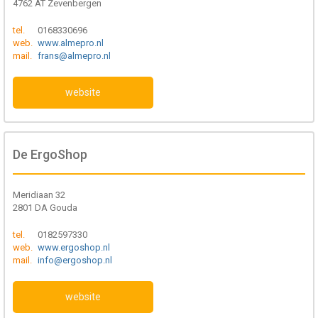
4762 AT Zevenbergen
tel.
0168330696
web.
www.almepro.nl
mail.
frans@almepro.nl
website
De ErgoShop
Meridiaan 32
2801 DA Gouda
tel.
0182597330
web.
www.ergoshop.nl
mail.
info@ergoshop.nl
website