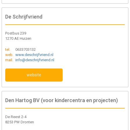
De Schrijfvriend
Postbus 239
1270 AE Huizen
tel.
0633703132
web.
www.deschrijfvriend.nl
mail.
info@deschrijfvriend.nl
website
Den Hartog BV (voor kindercentra en projecten)
De Reest 2-4
8253 PW Dronten